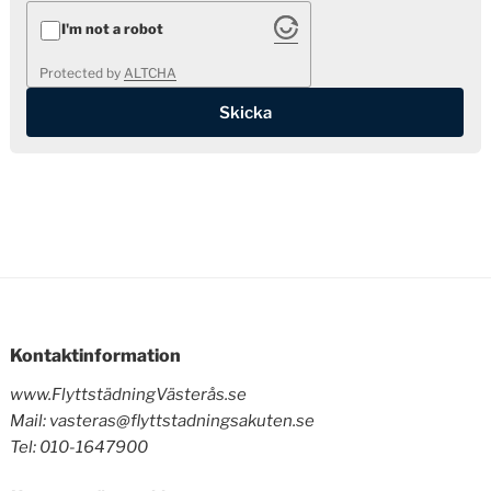
I'm not a robot
Protected by
ALTCHA
Kontaktinformation
www.FlyttstädningVästerås.se
Mail: vasteras@flyttstadningsakuten.se
Tel: 010-1647900